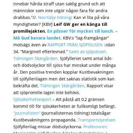
innebär hårda straff utan saklig grund och att
människor som inte utgör någon fara för andra
drabbas.”//.
Norrtälje tidning
: Kan vi lita på våra
myndigheter? [KBV]
Leif GW ger en känga till
promillejakten.
En pilsner för mycket till lunch. –
Må Gud bevara landet.
KBV:s ”lag-framgångar”
motsägs även av
RAPPORT FRÅN SJÖPOLISEN s
idan
34. ”Marginell efterlevnad.”
Samt av sjöpolisen.
Tidningen Skärgården
.
Sjöfylleriet samt antal båt-
och dödsolyckor till sjöss har minskat under många
år. Den positiva trenden kopplar Kustbevakningen
till sjöfyllerilagen men det saknas statistik som kan
bekräfta det.
Tidningen Skärgården
. Rapport visar
att sjöpromille-lagen inte behövs.
Sjösäkerhetsexpert
– Att påstå att 0,2 gränsen
kommit till för sjösäkerheten är fullkomligt befängt.
”Journalisten”
(Journalisternas tidning) totalsågar
Kustbevakningens propaganda.
Transportstyrelsen
Sjöfyllerilag missar dödsolyckorna.
Professorer
: