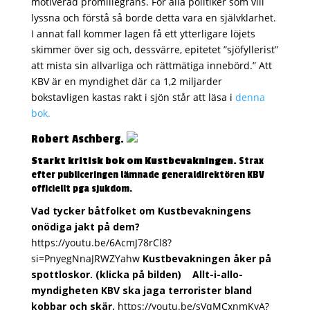
motiverad promillegräns. För alla politiker som vill
lyssna och förstå så borde detta vara en självklarhet.
I annat fall kommer lagen få ett ytterligare löjets
skimmer över sig och, dessvärre, epitetet ”sjöfyllerist”
att mista sin allvarliga och rättmätiga innebörd.” Att
KBV är en myndighet där ca 1,2 miljarder
bokstavligen kastas rakt i sjön står att läsa i
denna
bok.
Robert Aschberg.
Starkt kritisk bok om Kustbevakningen.
Strax
efter publiceringen lämnade generaldirektören KBV
officiellt pga sjukdom.
Vad tycker båtfolket om Kustbevakningens
onödiga jakt på dem?
https://youtu.be/6AcmJ78rCl8?
si=PnyegNnaJRWZYahw
Kustbevakningen åker på
spottloskor. (klicka på bilden)
Allt-i-allo-
myndigheten KBV ska jaga terrorister bland
kobbar och skär.
https://youtu.be/sVqMCxnmKyA?