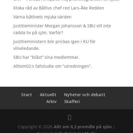
Kloka råd av Båtlivs chef red Lars-Åke Redéen
Värna båtlivets mjuka värden
Justitieminister Morgan Johansson & SBU vill inte
rädda liv på sjön. Varför?
Justitieministern bör prickas igen i KU för
vilseledande.
SBU har ”blåst” sina medlemmar.
Alltom02:s fallstudie om ”utredningen”.
Start
Aktuellt
Nyheter och debatt
Arkiv
Skafferi
Copyright © 2026
Allt om 0,2 promille på sjön
|