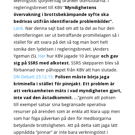
Meningslös sjöfyllerilag dränker domstolarna. I
regleringsbrevet till KBV ”
Myndighetens
övervakning i brottsbekämpande syfte ska
bedrivas utifrån identifierade problembilder”.
Länk.
När denna sajt bad om att ta del av hur den
identifieringen ser ut beträffande promillelagen så i
stället för att svara på det så tog man bort helt
sonika den lydelsen i regleringsbrevet. (Anders
Ygeman (S).
Här
hur KBV jagade 10 åringar
och gav
sig på SSRS med alkotest.
SSRS skepparen blev så
förbannad över påhoppet från KBV att han slutade.
DN Debatt 23.12.15:
Polisen måste börja jaga
kriminella i stället för pinnjakt. Ett problem är
att verksamheten mäts i vad myndigheten gjort,
inte vad den åstadkommit.
.
..”genom att polisen
till exempel satsar sina begränsade operativa
resurser på ärenden som är enkla att klara upp men
som har föga påverkan på den för medborgarna
betydande brottsligheten. Att på detta sätt jaga lätt
uppnådda ”pinnar” är inte bara verkningslöst i