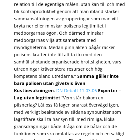
relation till de egentliga målen, utan kan till och med
bli kontraproduktivt genom att man ibland stärker
sammansättningen av grupperingar som man vill
bryta ner eller minskar polisens legitimitet i
medborgarnas ögon. Och därmed minskar
medborgarnas vilja att samarbeta med
myndigheterna. Medan pinnjakten pågår räcker
polisens krafter inte till att ta itu med den
samhällshotande organiserade brottsligheten, vars
utredningar kräver stora resurser och hög
kompetens bland utredarna.”
Samma gäller inte
bara polisen utan givetvis även
Kustbevakningen.
DN Debatt 11.03.06
Experter –
Lag utan legitimitet
”Vem står bakom en
pilsnerlag? Låt oss få lagen snarast övervägd igen,
med verkligt beaktande av sådana synpunkter som
lagstiftare skall ta hänsyn till, med rimliga, kloka
gränsdragningar både ifråga om de båtar och de
funktioner som ska omfattas av regeln och en sakligt