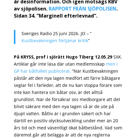
är desinformation. Och igen motsägs KBV
av sjöpolisen.
RAPPORT FRÅN SJÖPOLISEN
.
Sidan 34.
”
Marginell efterlevnad”.
Sveriges Radio 25 juni 2026. JO – ”
Kustbevakningen förtjänar kritik
”
På KRYSS, prof i sjörätt Hugo Tiberg 12.05.29
SXK.
Artiklar går inte läsa där utan medlemsskap
men I
GP har båtfolket publicerat.
”När Kustbevakningen
påstår att den nya lagen medfört att färre båtägare
seglar fel i farleder, att de nu kan stoppa förare som
inte kan hantera sin båtar osv, är det alltså
grundlöst. När de försäkrar oss medborgare att det
blivit säkrare med den nya lagen så är de ute på
djupt vatten. Båtliv är i grunden säkert och har
därtill en positiv olycksutveckling under mer än 20
års tid och med väsentligt ökat båtbestånd. Vad som
däremot går att belägga är att de nya reglerna