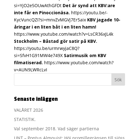
si=YjO2e5OUwAthGFDt
Det är synd att KBV:are
inte får en Pinoccionäsa.
https://youtu.be/-
KycVuncQZI?si=mnvZvMGVj7Er5aix
KBV jagade 10-
åringar i en liten båt i en liten hamn!
https://www.youtube.com/watch?v=LsCR36xJL4k
Stockholm – Båstad gör satir på KBV.
https://youtu.be/urmrwyjaC8Q?
si=SfvH1G91MW4e749X
Satirmusik om KBV
filmatiserad.
https://www.youtube.com/watch?
v=AUN9LWRcLvI
Senaste inläggen
VALÅRET 2026
STATISTIK.
Val september 2018. Vad säger partierna
UNT – Pontus Almquist: Höj promillegränsen till sjöss