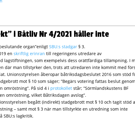
t” i Båtliv Nr 4/2021 håller inte
beslutande organ”enligt
SBU:s stadgar
§ 3.
2019 en
skriftlig erinran
till regeringens utredare av
d lagstiftningen, som exempelvis dess orättfärdiga tillämpning. I 
 där man tillstyrker den, trots att utredaren inte kommit med för
lat. Unionsstyrelsen åberopar båtriksdagsbeslutet 2016 som stöd f
tadgebrott mot § 10 som säger; ”Begärs votering fattas beslut geno
 omröstning”. På sid 4 i
protokollet
står; ”Sörmlandskustens BF
n omröstning, vilket Båtriksdagen avslog”.
onsstyrelsen begått (indirekt) stadgebrott mot § 10 och tagit stöd 
östning – samt mot § 3 när man tillstyrkte en utredning som inte
 SBU:s lagkritik.