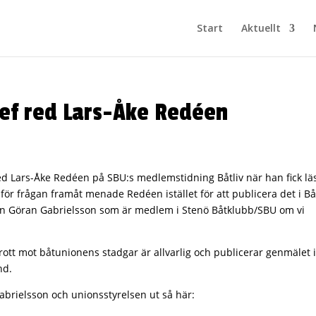
Start
Aktuellt
hef red Lars-Åke Redéen
red Lars-Åke Redéen på SBU:s medlemstidning Båtliv när han fick lä
för frågan framåt menade Redéen istället för att publicera det i Båt
från Göran Gabrielsson som är medlem i Stenö Båtklubb/SBU om vi
ott mot båtunionens stadgar är allvarlig och publicerar genmälet i
nd.
abrielsson och unionsstyrelsen ut så här: