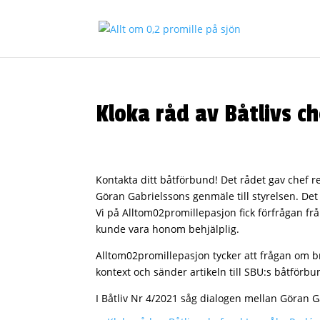
Kloka råd av Båtlivs c
Kontakta ditt båtförbund! Det rådet gav chef 
Göran Gabrielssons genmäle till styrelsen. Det 
Vi på Alltom02promillepasjon fick förfrågan 
kunde vara honom behjälplig.
Alltom02promillepasjon tycker att frågan om br
kontext och sänder artikeln till SBU:s båtförbu
I Båtliv Nr 4/2021 såg dialogen mellan Göran G