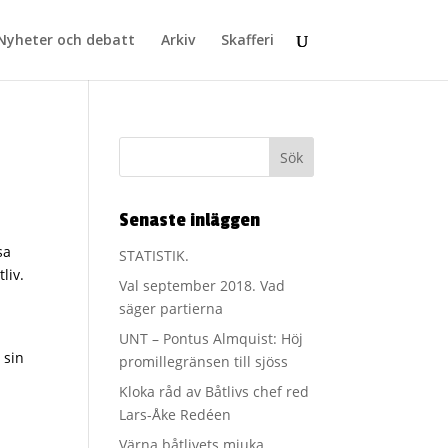
Nyheter och debatt
Arkiv
Skafferi
Senaste inläggen
sa
STATISTIK.
liv.
Val september 2018. Vad
säger partierna
UNT – Pontus Almquist: Höj
 sin
promillegränsen till sjöss
Kloka råd av Båtlivs chef red
Lars-Åke Redéen
Värna båtlivets mjuka