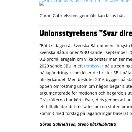
Göran Gabrielssons genmäle kan läsas här:
Unionsstyrelsens ”Svar direk
”Båtriksdagen är Svenska Båtunionens högsta 
Svenska Båtunionen/SBU sände i september 
0,2-promilleregeln om vilka brister man ser me
2020 sände SBU in ett
remissvar
på utredningen
på lagändringar som löser de brister SBU påta
tillstyrkandet. Men beslutet 2016 bygger på s
öppen omröstning utom om någon begär sluten
argumenterade för motionen och begärde slute
Gräsrötterna har körts över; dels genom att uni
ett tillfälle där det röstades om en sluten omr
kommit med förslag på lagändringar baserat på
Göran Gabrielsson, Stenö båtklubb/SBU