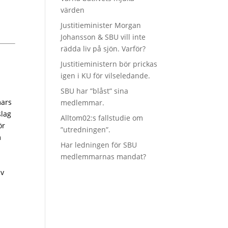
värden
Justitieminister Morgan
Johansson & SBU vill inte
rädda liv på sjön. Varför?
Justitieministern bör prickas
igen i KU för vilseledande.
SBU har ”blåst” sina
mars
medlemmar.
slag
Alltom02:s fallstudie om
ör
”utredningen”.
m
Har ledningen för SBU
medlemmarnas mandat?
av